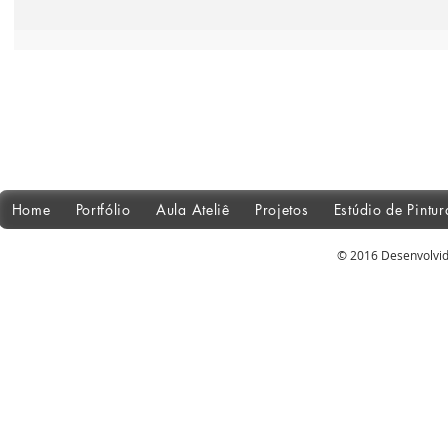
Home
Portfólio
Aula Ateliê
Projetos
Estúdio de Pintu
© 2016 Desenvolvid