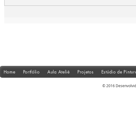
Home
Portfólio
Aula Ateliê
Projetos
Estúdio de Pintu
© 2016 Desenvolvid