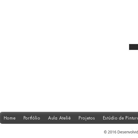
Home
Portfólio
Aula Ateliê
Projetos
Estúdio de Pintu
© 2016 Desenvolvid