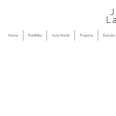
J
L
Home
Portfólio
Aula Ateliê
Projetos
Estúdio