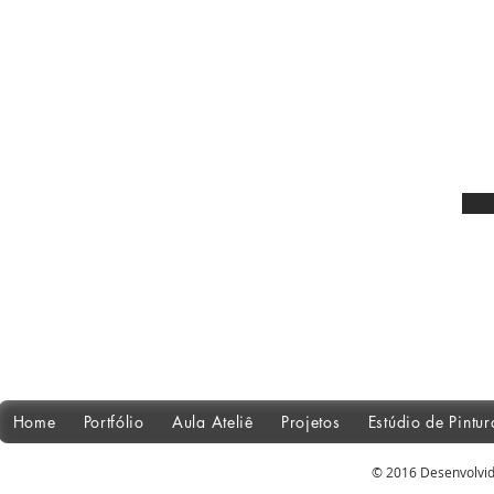
Home
Portfólio
Aula Ateliê
Projetos
Estúdio de Pintu
© 2016 Desenvolvid