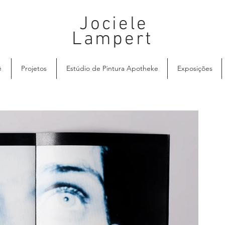
Jociele
Lampert
ê
Projetos
Estúdio de Pintura Apotheke
Exposições