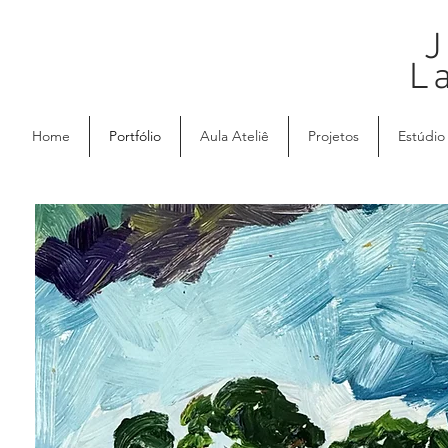
J
L
Home
Portfólio
Aula Ateliê
Projetos
Estúdio