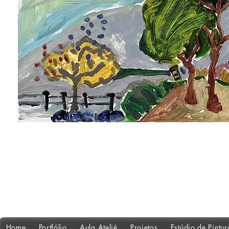
Home
Portfólio
Aula Ateliê
Projetos
Estúdio de Pintu