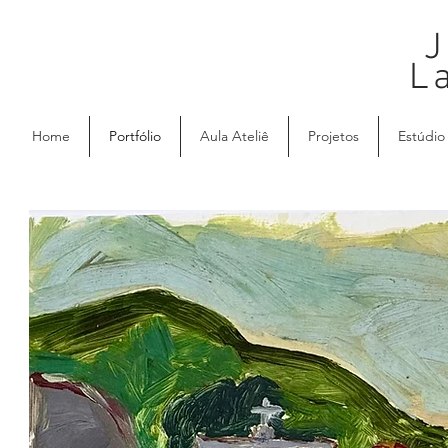
J
L
Home
Portfólio
Aula Ateliê
Projetos
Estúdio