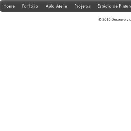
Home
Portfólio
Aula Ateliê
Projetos
Estúdio de Pintu
© 2016 Desenvolvid