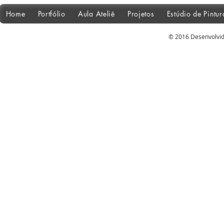
Home
Portfólio
Aula Ateliê
Projetos
Estúdio de Pintu
© 2016 Desenvolvid