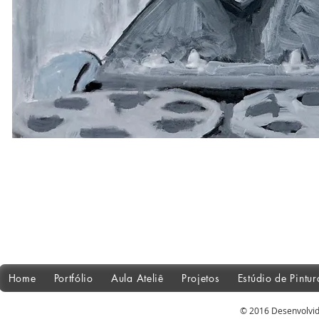
Home
Portfólio
Aula Ateliê
Projetos
Estúdio de Pintu
© 2016 Desenvolvid